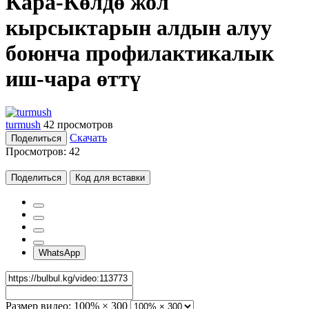
Кара-Көлдө жол
кырсыктарын алдын алуу
боюнча профилактикалык
иш-чара өттү
turmush
42 просмотров
Скачать
Поделиться
Просмотров:
42
Поделиться
Код для вставки
WhatsApp
Размер видео:
100% × 300