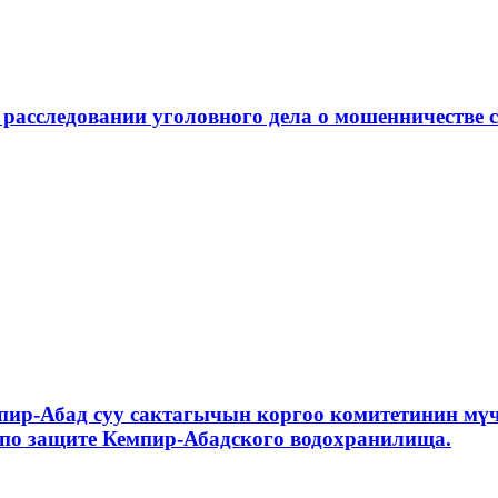
 расследовании уголовного дела о мошенничестве 
пир-Абад суу сактагычын коргоо комитетинин м
по защите Кемпир-Абадского водохранилища.