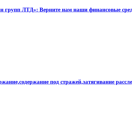
групп ЛТД»: Верните нам наши финансовые средс
ржание,cодержание под стражей,затягивание расс