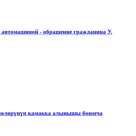
с автомашиной - обращение гражданина У.
үчөлөрүнүн камакка алынышы боюнча