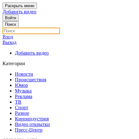
Раскрыть меню
Добавить видео
Войти
Поиск
Вход
Выход
Добавить видео
Категории
Новости
Происшествия
Юмор
Музыка
Реклама
ТВ
Спорт
Разное
Киноиндустрия
Видео открытки
Пресс-Центр