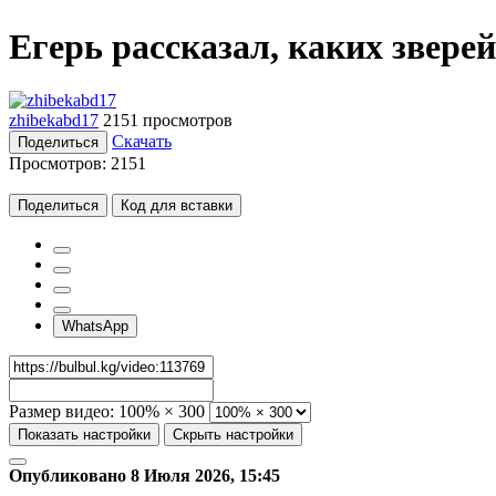
Егерь рассказал, каких звер
zhibekabd17
2151 просмотров
Скачать
Поделиться
Просмотров:
2151
Поделиться
Код для вставки
WhatsApp
Размер видео:
100% × 300
Показать настройки
Скрыть настройки
Опубликовано 8 Июля 2026, 15:45