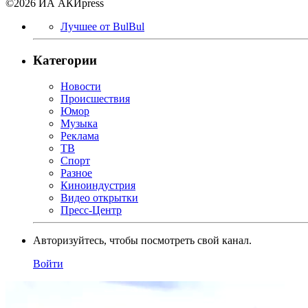
©2026 ИА АКИpress
Лучшее от BulBul
Категории
Новости
Происшествия
Юмор
Музыка
Реклама
ТВ
Спорт
Разное
Киноиндустрия
Видео открытки
Пресс-Центр
Авторизуйтесь, чтобы посмотреть свой канал.
Войти