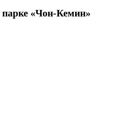
м парке «Чон-Кемин»