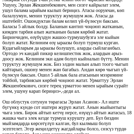
Ушуну, Эрлан Жекшенбекович, мен сизге кайрылат элем,
ушул балама ырайым кылып бериңиз. Атасы оорукчан, көп
балалуумун, менин туруктуу жумушум жок. Атасы да
иштебейт. Ошондуктан балам келип үй-бүлөсүн баксын.
Баласы 5 айлык болду. Баланын кантип чоңоюп жатканын,
кимден тарбия алып жатканын балам көрбөй жатат.
Биринчиден, өзүбүздүн жашоо-турмушубузга эле кыйын
болуп жатат. Келиним өзү ыраазы болуп турмуш курган.
Кудагыйларым да ыраазы болушуп, аларды сыйлаганбыз.
Ортодо эч кандай пикир келишпестик жок, алардын арыз-
доосу жок. Келиним эки адам болуп кыйналып бүттү. Менин
туруктуу жумушум жок. Биз элдин малын алып тоого чыгып
кайтарып, ошону менен жан багабыз. Андан көрө чыгып үй-
бүлөсүн баксын. Ошол 5 айлык бала атасынын мээримине
тойбой, тарбиясын көрбөй чоңоюп жатат. Урматтуу Эрлан
Жекшенбекович, сизге терең урматтоо менен ырайым сурайт
элем, ушуну карап бериңиз»,-деди ал.
Ош облустук сотунун төрагасы Эрлан Асанов:- Ал иште
бүгүнкү күндө сот иштери жүрүп жатат. Анын жыйынтыгы
чыга элек. Бирок айтып кетчү нерсе, өзүңүз айтып жатасыз, 18
жашка чыга элек кезде турмуш курушту деп. Бул биздин
мыйзамдарда көрсөтүлүп калган, бул кылмыш болуп
эсептелет. Эгер жеңилдетүү жагдайлары болсо, сөзсүз түрдө