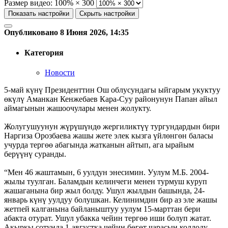
Размер видео:
100% × 300
Показать настройки
Скрыть настройки
Опубликовано 8 Июня 2026, 14:35
Категория
Новости
5-май күнү Президенттин Ош облусундагы ыйгарым укуктуу
өкүлү Аманкан Кенжебаев Кара-Суу районунун Папан айыл
аймагынын жашоочулары менен жолукту.
Жолугушуунун жүрүшүндө жергиликтүү тургундардын бири
Наргиза Орозбаева жашы жете элек кызга үйлөнгөн баласы
учурда тергөө абагында жатканын айтып, ага ырайым
берүүнү суранды.
“Мен 46 жаштамын, 6 уулдун энесимин. Уулум М.Б. 2004-
жылы туулган. Баламдын келинчеги менен турмуш куруп
жашаганына бир жыл болду. Ушул жылдын башында, 24-
январь күнү уулдуу болушкан. Келинимдин бир аз эле жашы
жетпей калганына байланыштуу уулум 15-марттан бери
абакта отурат. Ушул убакка чейин тергөө иши болуп жатат.
Акыркы сотунда 1-августка чейин бөгөт чарасын колдоду.