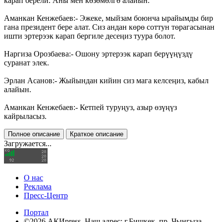
карап берели. Аны мен көзөмөлгө алайын.
Аманкан Кенжебаев:- Эжеке, мыйзам боюнча ырайымды бир
гана президент бере алат. Сиз андан көрө соттун төрагасынан
ишти эртерээк карап бергиле десеңиз туура болот.
Наргиза Орозбаева:- Ошону эртерээк карап берүүңүздү
суранат элек.
Эрлан Асанов:- Жыйындан кийин сиз мага келсеңиз, кабыл
алайын.
Аманкан Кенжебаев:- Кетпей туруңуз, азыр өзүңүз
кайрыласыз.
Полное описание
Краткое описание
Загружается...
О нас
Реклама
Пресс-Центр
Портал
©2026 АКИpress. Наш адрес: г.Бишкек, пр. Чынгыза