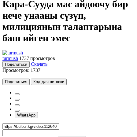
Кара-Сууда мас айдоочу бир
нече унааны сүзүп,
милициянын талаптарына
баш ийген эмес
turmush
1737 просмотров
Скачать
Поделиться
Просмотров:
1737
Поделиться
Код для вставки
WhatsApp