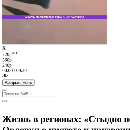
X
HD
720p
360p
240p
00:00
/
00:30
HD
Раскрыть меню
Жизнь в регионах: «Стыдно н
Орловки о чистоте и призван