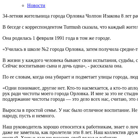
Новости
34-летняя жительница города Орловка Чолпон Изакова 8 лет ра
В беседе с корреспондентом Turmush сказала, что каждый житель
Она родилась 1 февраля 1991 года в том же городе.
«Училась в школе №2 города Орловка, затем получила средне-
В жизни у каждого человека бывают свои испытания, судьбы, 
Сейчас воспитываю сына и дочь одна», - рассказала она.
По ее словам, когда она убирает и подметает улицы города, люди 
«Одни понимают, другие нет. Кто-то насмехается, а кто-то апл
рук ради чистоты моего города Орловка. И мне за это не стыдно
поддержание чистоты города — это дело всех нас, считаю, это 
Выросла в простой семье. У нас было отличное воспитание. Не 
народу, пусть и немного.
Наш руководитель хорошо относится к работникам, знает о ли
даже не заметила, как пролетели эти 8 лет. Наш коллектив дру
чистый. Хочу и дальше вносить свой вклад и работать.