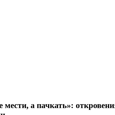
е мести, а пачкать»: открове
ии