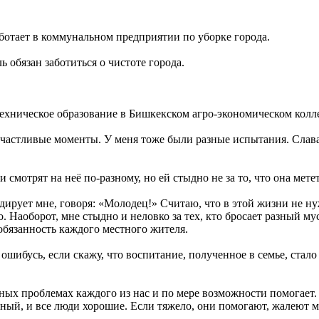
ботает в коммунальном предприятии по уборке города.
 обязан заботиться о чистоте города.
техническое образование в Бишкекском агро-экономическом колл
счастливые моменты. У меня тоже были разные испытания. Слава
смотрят на неё по-разному, но ей стыдно не за то, что она метет 
одирует мне, говоря: «Молодец!» Считаю, что в этой жизни не н
. Наоборот, мне стыдно и неловко за тех, кто бросает разный му
обязанность каждого местного жителя.
ошибусь, если скажу, что воспитание, полученное в семье, стал
чных проблемах каждого из нас и по мере возможности помогает
жный, и все люди хорошие. Если тяжело, они помогают, жалеют м