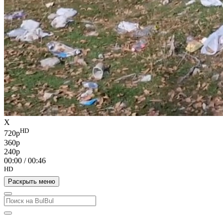
X
HD
720p
360p
240p
00:00
/
00:46
HD
Раскрыть меню