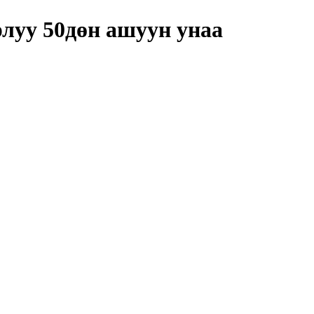
луу 50дөн ашуун унаа