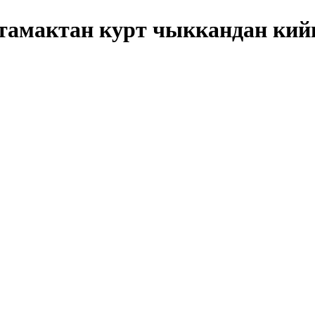
тамактан курт чыккандан ки