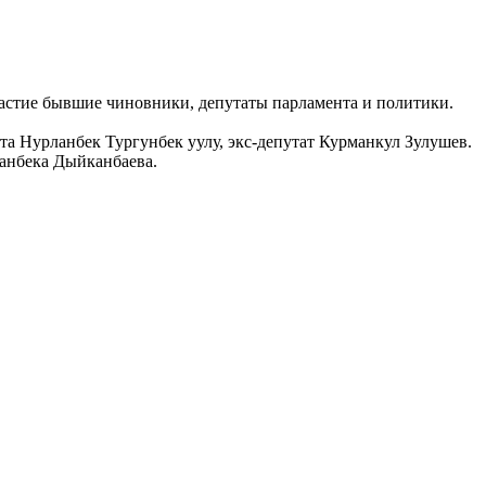
участие бывшие чиновники, депутаты парламента и политики.
 Нурланбек Тургунбек уулу, экс-депутат Курманкул Зулушев.
манбека Дыйканбаева.