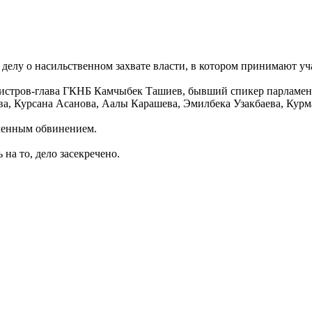
о делу о насильственном захвате власти, в котором принимают 
истров-глава ГКНБ Камчыбек Ташиев, бывший спикер парламента
ва, Курсана Асанова, Аалы Карашева, Эмилбека Узакбаева, Кур
вленным обвинением.
на то, дело засекречено.